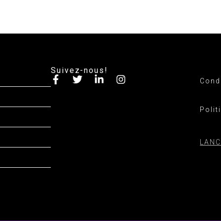
Suivez-nous!
Condi
Polit
LANC