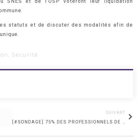
 SNES et de l’USP voteront leur liquidation
commune.
les statuts et de discuter des modalités afin de
unique.
ion
,
Sécurité
SUIVANT
[#SONDAGE] 75% DES PROFESSIONNELS DE LA SÉCURITÉ NE SONT PAS SATISFAITS DE LEURS SALAIRES