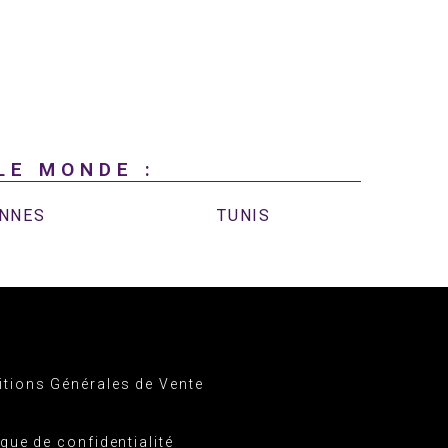
LE MONDE :
NNES
TUNIS
tions Générales de Vente
ique de confidentialité