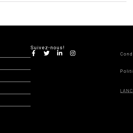
Suivez-nous!
Condi
Polit
LANC