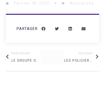
Février 18, 2021
Actualités
PARTAGER
PRÉCÉDENT
SUIVANT
LE GROUPE ONET SERAIT-IL SUR LE POINT D’ÊTRE CÉDÉ À FIDUCIAL?
LES POLICIERS RETRAITÉS VONT POUVOIR CUMULER LEUR PENSION COMPLÈTE AVEC UN SALAIRE DANS LA SÉCURITÉ PRIVÉE