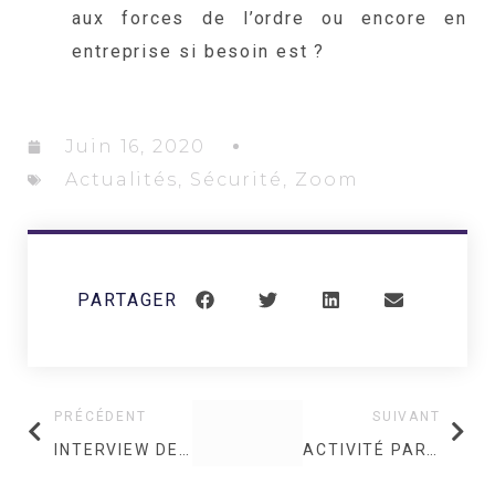
aux forces de l’ordre ou encore en
entreprise si besoin est ?
Juin 16, 2020
Actualités
,
Sécurité
,
Zoom
PARTAGER
PRÉCÉDENT
SUIVANT
INTERVIEW DE PATRICK SENIOR PAR AEF « IL Y A EN FRANCE UNE NON-RECONNAISSANCE DU POTENTIEL DE LA SÉCURITÉ PRIVÉE »
ACTIVITÉ PARTIELLE ET EXONÉRATIONS DE COTISATIONS SOCIALES : LA SÉCURITÉ PRIVÉE, GRANDE PERDANTE DES MESURES.